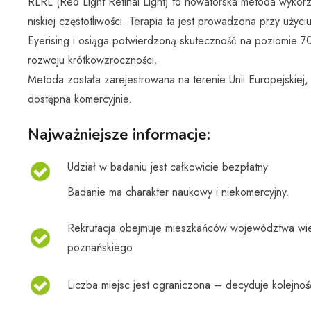
RLRL (Red Light Retinal Light) to nowatorska metoda wykor
niskiej częstotliwości. Terapia ta jest prowadzona przy użyc
Eyerising i osiąga potwierdzoną skuteczność na poziomie 
rozwoju krótkowzroczności.
Metoda została zarejestrowana na terenie Unii Europejskiej,
dostępna komercyjnie.
Najważniejsze informacje:
Udział w badaniu jest całkowicie bezpłatny
Badanie ma charakter naukowy i niekomercyjny.
Rekrutacja obejmuje mieszkańców województwa wiel
poznańskiego
Liczba miejsc jest ograniczona – decyduje kolejno