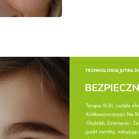
TECHNOLOGIA JUTRA D
BEZPIECZN
Terapia RLRL została of
Krótkowzroczności Na R
Okulistyki Dziecięcej i 
punkt zwrotny, wskazując