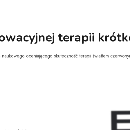
owacyjnej terapii krót
naukowego oceniającego skuteczność terapii światłem czerwonym o