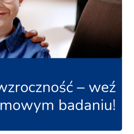
wzroczność – weź
łomowym badaniu!