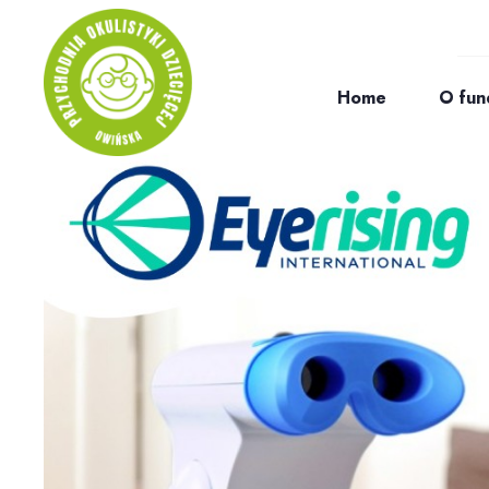
Home
O fun