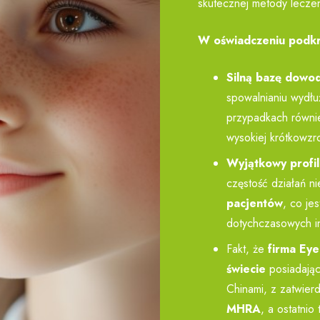
skutecznej metody leczen
W oświadczeniu podkr
Silną bazę dowod
spowalnianiu wydłu
przypadkach równie
wysokiej krótkowzr
Wyjątkowy profi
częstość działań n
pacjentów
, co je
dotychczasowych in
Fakt, że
firma Eye
świecie
posiadając
Chinami, z zatwier
MHRA
, a ostatnio