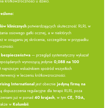
ia krótkowzroczności u dzieci.
eślono:
ów klinicznych
potwierdzających skuteczność RLRL w
żania osiowego gałki ocznej, a w niektórych
ż w osiąganiu jej skrócenia, szczególnie w przypadku
oczności.
l bezpieczeństwa
— przegląd systematyczny wykazał
iepożądanych wynoszącą jedynie
0,088 na 100
st najniższym wskaźnikiem spośród wszystkich
terwencji w leczeniu krótkowzroczności.
rising International
jest obecnie
jedyną firmą na
ą dopuszczenia regulacyjne dla terapii RLRL poza
dzeniami już w ponad
40 krajach
, w tym
CE, TGA,
 także w
Kolumbii
.