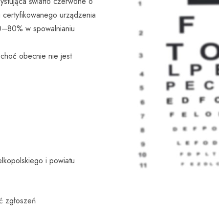
zystująca światło czerwone o
iu certyfikowanego urządzenia
70–80% w spowalnianiu
 choć obecnie nie jest
kopolskiego i powiatu
ść zgłoszeń